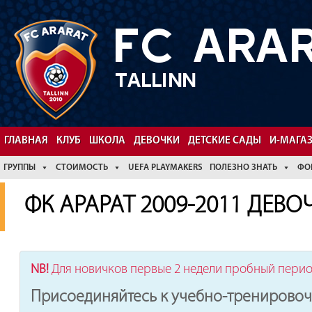
FC ARA
TALLINN
Facebook
YouTube
ГЛАВНАЯ
КЛУБ
ШКОЛА
ДЕВОЧКИ
ДЕТСКИЕ САДЫ
И-МАГА
ГРУППЫ
СТОИМОСТЬ
UEFA PLAYMAKERS
ПОЛЕЗНО ЗНАТЬ
ФО
ФК АРАРАТ 2009-2011 ДЕВ
NB!
Для новичков первые 2 недели пробный пери
Присоединяйтесь к учебно-тренировоч