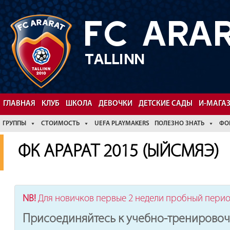
FC ARA
TALLINN
Facebook
YouTube
ГЛАВНАЯ
КЛУБ
ШКОЛА
ДЕВОЧКИ
ДЕТСКИЕ САДЫ
И-МАГА
ГРУППЫ
СТОИМОСТЬ
UEFA PLAYMAKERS
ПОЛЕЗНО ЗНАТЬ
ФО
ФК АРАРАТ 2015 (ЫЙСМЯЭ)
NB!
Для новичков первые 2 недели пробный пери
Присоединяйтесь к учебно-тренировоч