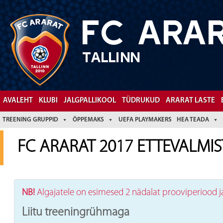
FC ARA
TALLINN
Facebook
YouTube
AVALEHT
KLUBI
JALGPALLIKOOL
TÜDRUKUD
ARARAT LASTE
TREENING GRUPPID
ÕPPEMAKS
UEFA PLAYMAKERS
HEA TEADA
FC ARARAT 2017 ETTEVALMI
NB!
Algajatele on esimesed 2 nädalat prooviperiood 
Liitu treeningrühmaga