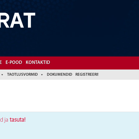
RAT
E
E-POOD
KONTAKTID
TAOTLUSVORMID
DOKUMENDID
REGISTREERI!
d ja
tasuta!