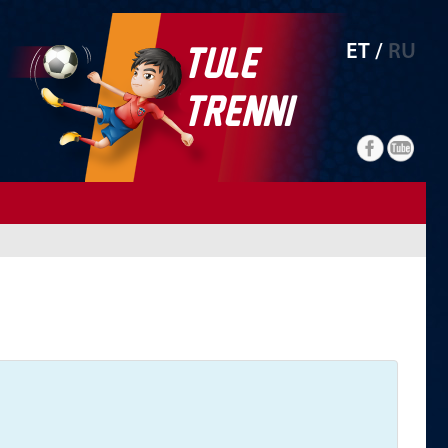
TULE
ET /
RU
TRENNI