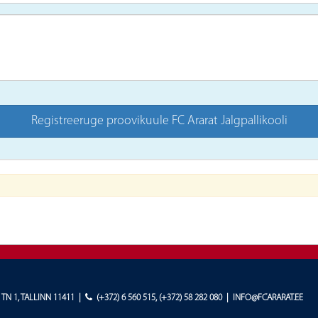
 TN 1, TALLINN 11411
|
(+372) 6 560 515
,
(+372) 58 282 080
|
INFO@FCARARAT.EE