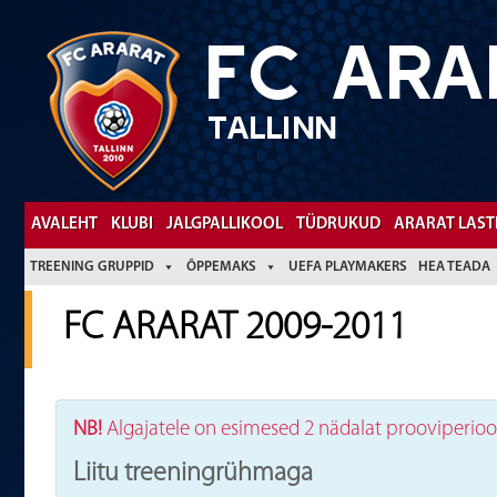
FC ARA
TALLINN
Facebook
YouTube
AVALEHT
KLUBI
JALGPALLIKOOL
TÜDRUKUD
ARARAT LAST
TREENING GRUPPID
ÕPPEMAKS
UEFA PLAYMAKERS
HEA TEADA
FC ARARAT 2009-2011
NB!
Algajatele on esimesed 2 nädalat prooviperioo
Liitu treeningrühmaga