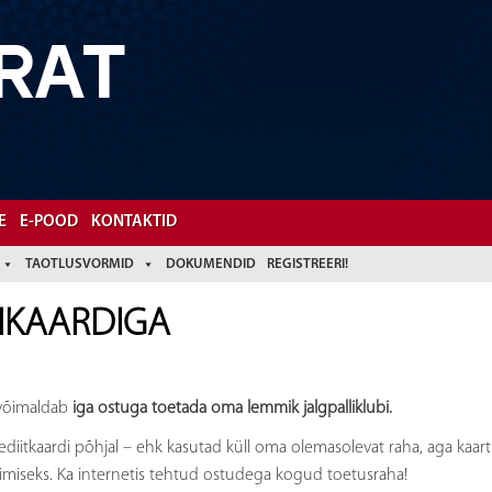
RAT
E
E-POOD
KONTAKTID
TAOTLUSVORMID
DOKUMENDID
REGISTREERI!
LIKAARDIGA
t võimaldab
iga ostuga toetada oma lemmik jalgpalliklubi.
krediitkaardi põhjal – ehk kasutad küll oma olemasolevat raha, aga kaart
rimiseks. Ka internetis tehtud ostudega kogud toetusraha!