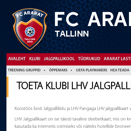
FC ARA
TALLINN
Facebook
YouTube
AVALEHT
KLUBI
JALGPALLIKOOL
TÜDRUKUD
ARARAT LAST
TREENING GRUPPID
ÕPPEMAKS
UEFA PLAYMAKERS
HEA TEADA
TOETA KLUBI LHV JALGPAL
Koostöös Eesti Jalgpalliliidu ja LHV Pangaga LHV jalgpallikaar
LHV Jalgpallikaart on ise täiesti tavaline deebetkaart, mis on 
kasutada ka internetis ostmiseks või näiteks hotellide bronee