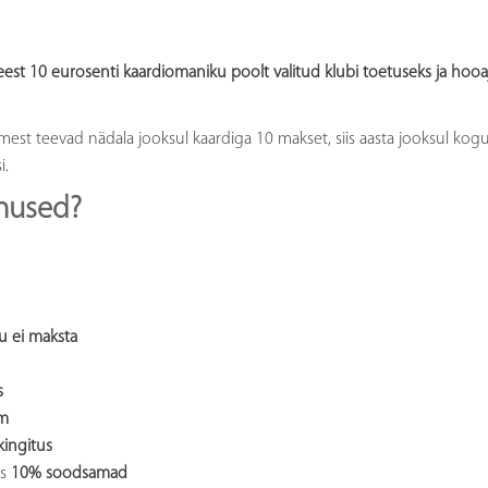
eest 10 eurosenti kaardiomaniku poolt valitud klubi toetuseks ja hooa
est teevad nädala jooksul kaardiga 10 makset, siis aasta jooksul kogu
i.
onused?
u ei maksta
s
m
kingitus
es
10% soodsamad