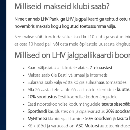
Milliseid makseid klubi saab?
Nimelt annab LHV Pank iga LHV jalgpallikaardiga tehtud ostu 
novembris maksab kogu kogutud toetussumma välja.
See makse võib tunduda väike, kuid kui 10 klubiga seotud inim
et osta 10 head palli või osta meie õpilastele uusaasta kingitus
Millised on LHV jalgpallikaardi bo
Kaart väljastatakse isikutele alates
7. eluaastast
Maksta saab üle Eesti, välismaal ja Internetis
Sularaha saab välja võtta kõigis sularahaautomaatides
Alla 26-aastastele ja üle 65-aastastele klientidele
kuutas
10% soodustus
Eesti koondise kodumängudele
Eesti noortekoondise kodumängudele
tasuta sissepää
Sportlandi
kauplustes on jalgpallivarustus
20% soodsa
MyFitnessi
klubidega liitumine
50% soodsam ja tasuta 
Kõik tööd ja varuosad on
ABC Motorsi
autoteenindus