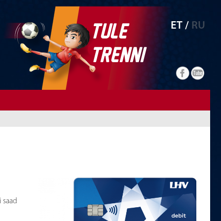
TULE
ET /
RU
TRENNI
i saad