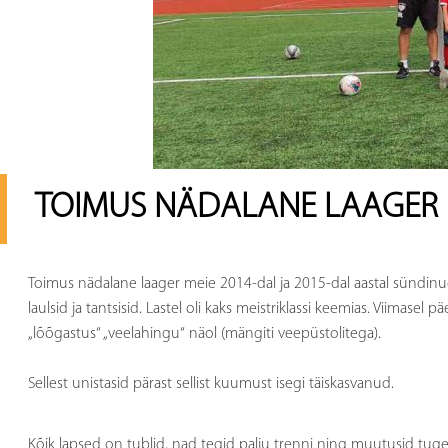
TOIMUS NÄDALANE LAAGER M
Toimus nädalane laager meie 2014-dal ja 2015-dal aastal sündinud 
laulsid ja tantsisid. Lastel oli kaks meistriklassi keemias. Viimase
„lõõgastus“ „veelahingu“ näol (mängiti veepüstolitega).
Sellest unistasid pärast sellist kuumust isegi täiskasvanud.
Kõik lapsed on tublid, nad tegid palju trenni ning muutusid tug