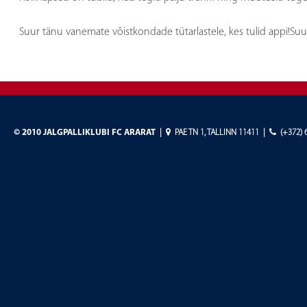
Suur tänu vanemate võistkondade tütarlastele, kes tulid appi!Suur
©
2010 JALGPALLIKLUBI FC ARARAT
|
PAE TN 1, TALLINN 11411
|
(+372) 