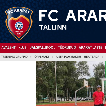
FC ARA
TALLINN
Facebook
YouTube
AVALEHT
KLUBI
JALGPALLIKOOL
TÜDRUKUD
ARARAT LASTE
TREENING GRUPPID
ÕPPEMAKS
UEFA PLAYMAKERS
HEA TEADA