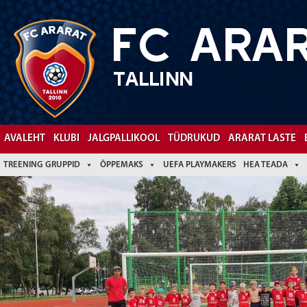
FC ARA
TALLINN
Facebook
YouTube
AVALEHT
KLUBI
JALGPALLIKOOL
TÜDRUKUD
ARARAT LASTE
TREENING GRUPPID
ÕPPEMAKS
UEFA PLAYMAKERS
HEA TEADA