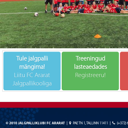
Tule jalgpalli
Treeningud
mängima!
lasteaedades
Liitu FC Ararat
Registreeru!
Jalgpallikooliga
©
2010 JALGPALLIKLUBI FC ARARAT
|
PAE TN 1, TALLINN 11411
|
(+372) 